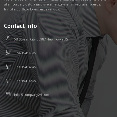
ullamcorper, justo a iaculis elementum, enim orci viverra eros,
fringilla porttitor lorem eros vel odio.
Contact Info
5B Streat, City 50987 New Town US
+79915414545
+79915414545
+79915414545
info@company24.com