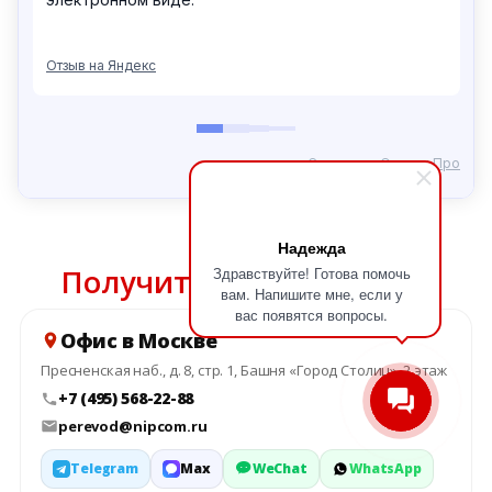
Надежда
Получить консультацию
Здравствуйте! Готова помочь
вам. Напишите мне, если у
вас появятся вопросы.
Офис в Москве
Пресненская наб., д. 8, стр. 1, Башня «Город Столиц», 2 этаж
+7 (495) 568-22-88
perevod@nipcom.ru
Telegram
Max
WeChat
WhatsApp